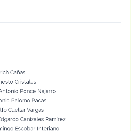
crich Cañas
nesto Cristales
 Antonio Ponce Najarro
tonio Palomo Pacas
lfo Cuellar Vargas
Edgardo Canizales Ramírez
mingo Escobar Interiano