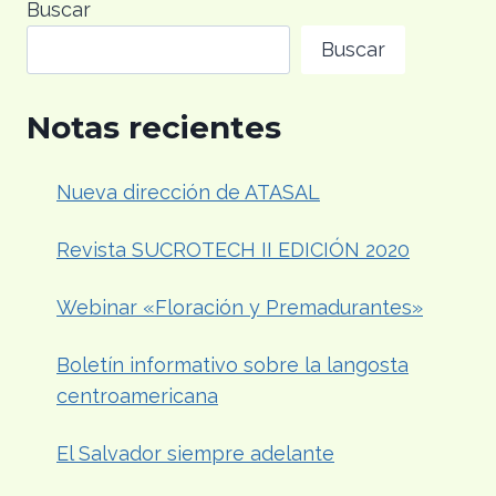
Buscar
INDIA
Buscar
ANTE
LA
OMC
Notas recientes
POR
SUBSIDIOS
AL
Nueva dirección de ATASAL
AZÚCAR
Revista SUCROTECH II EDICIÓN 2020
Webinar «Floración y Premadurantes»
Boletín informativo sobre la langosta
centroamericana
El Salvador siempre adelante