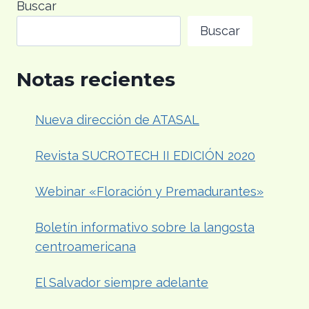
Buscar
INDIA
Buscar
ANTE
LA
OMC
Notas recientes
POR
SUBSIDIOS
AL
Nueva dirección de ATASAL
AZÚCAR
Revista SUCROTECH II EDICIÓN 2020
Webinar «Floración y Premadurantes»
Boletín informativo sobre la langosta
centroamericana
El Salvador siempre adelante