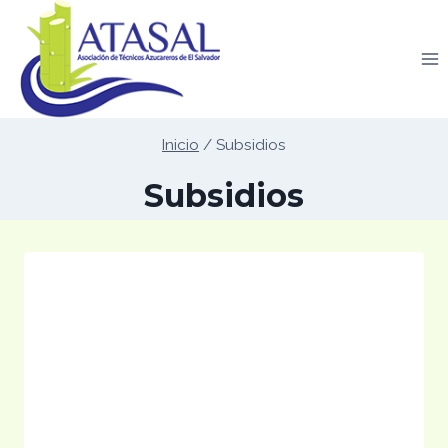
Saltar
al
contenido
Inicio
/
Subsidios
Subsidios