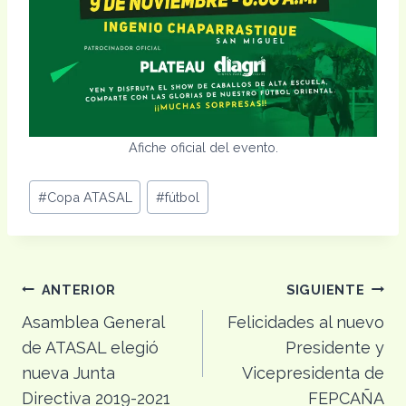
Afiche oficial del evento.
Etiquetas
#
Copa ATASAL
#
fútbol
de
la
entrada:
Navegación
ANTERIOR
SIGUIENTE
Asamblea General
Felicidades al nuevo
de
de ATASAL elegió
Presidente y
entradas
nueva Junta
Vicepresidenta de
Directiva 2019-2021
FEPCAÑA