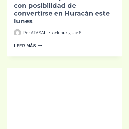
con posibilidad de
convertirse en Huracán este
lunes
Por
ATASAL
octubre 7, 2018
ATENCIÓN:
LEER MÁS
SE
FORMÓ
TORMENTA
TROPICAL
MICHAEL
CON
POSIBILIDAD
DE
CONVERTIRSE
EN
HURACÁN
ESTE