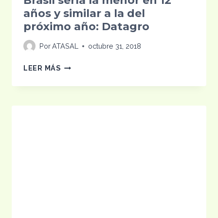
Brasil sería la menor en 12
años y similar a la del
próximo año: Datagro
Por
ATASAL
octubre 31, 2018
PRODUCCIÓN
LEER MÁS
DE
AZÚCAR
DE
BRASIL
SERÍA
LA
MENOR
EN
12
AÑOS
Y
SIMILAR
A