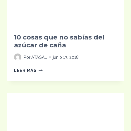
10 cosas que no sabías del
azúcar de caña
Por
ATASAL
junio 13, 2018
10
LEER MÁS
COSAS
QUE
NO
SABÍAS
DEL
AZÚCAR
DE
CAÑA