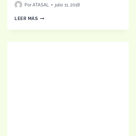
Por
ATASAL
julio 11, 2018
BANCO
LEER MÁS
HIPOTECARIO
OFRECERÁ
CRÉDITOS
VERDES
PARA
CAÑA
DE
AZÚCAR